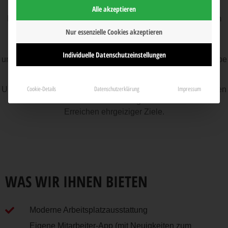
Alle akzeptieren
Ludo Fact ist ein dynamisches Unternehmen mit modernem
Profil und langjähriger Tradition.
Nur essenzielle Cookies akzeptieren
Unabhängig von dem, was andere tun, sind wir bestrebt,
Individuelle Datenschutzeinstellungen
unsere Grenzen ständig neu zu definieren und neue Maßstäbe
zu setzen.
Unsere kurzen Entscheidungswege sowie flachen Hierarchien
Cookie-Details
Datenschutzerklärung
Impressum
helfen bei der schnellen Umsetzung Ihrer Ideen und beim
Erreichen ehrgeiziger Ziele.
WAS WIR IHNEN BIETEN
Moderne Arbeitsplatzausstattung
Eigene Mitarbeiter-App (mit Neuigkeiten zum