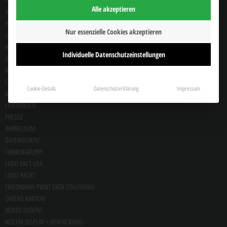
PRODUKTE
Alle akzeptieren
KARTONAGE & SPIELE
PUZZLES
Nur essenzielle Cookies akzeptieren
SPIELKARTEN
ANSPRECHPARTNER EU
Individuelle Datenschutzeinstellungen
ANSPRECHPARTNER USA
REFERENZEN
LIEFERANTEN
Cookie-Details
Datenschutzerklärung
Impressum
ANSPRECHPARTNER
LEISTUNGEN
PRESSE
IMPRESSUM
DATENSCHUTZ
FIRMENGRUPPE
LUDO FACT USA
LUDO PACKT
FRIEDMANN PRINT DATA SOLUTIONS
ORIENS KARTON
VENTO LUDENS
HOEHN DISPLAY + VERPACKUNG